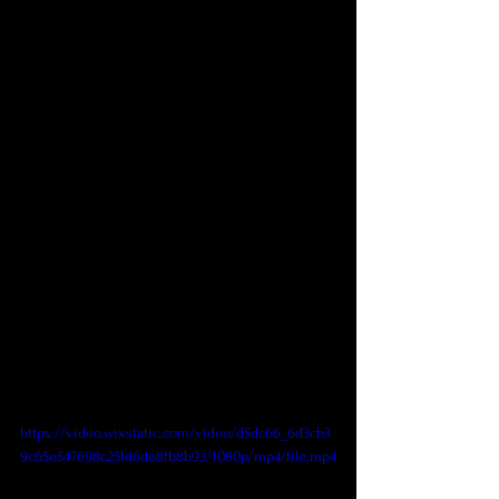
https://video.wixstatic.com/video/d5dc66_6d3cb3
9c65e547698c25fd6de8fb8b93/1080p/mp4/file.mp4