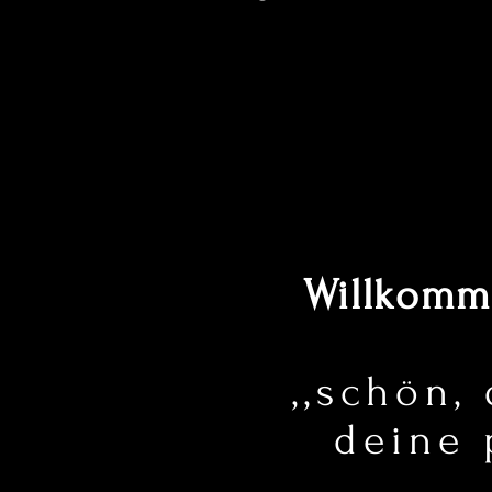
Willkom
,,schön,
deine 