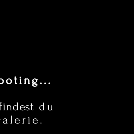
oting...
findest
du
alerie.