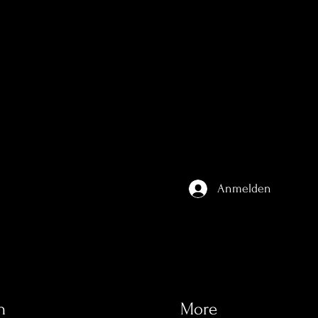
Anmelden
n
More