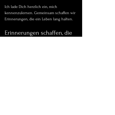
Ich lade Dich herzlich ein, mich 
kennenzulernen. Gemeinsam schaffen wir 
Erinnerungen, die ein Leben lang halten.
Erinnerungen schaffen, die 
bleiben
Neugeborenenfotografie ist mehr als nur 
ein Job für mich. Es ist eine 
Herzensangelegenheit. Ich liebe es, die 
zarten Momente einzufangen, die so 
schnell vergehen. Wenn Du Dich für ein 
Shooting bei mir entscheidest, bekommst 
Du nicht nur Bilder, sondern kleine 
Kunstwerke voller Gefühl.
Ich freue mich darauf, Dich und Deinen 