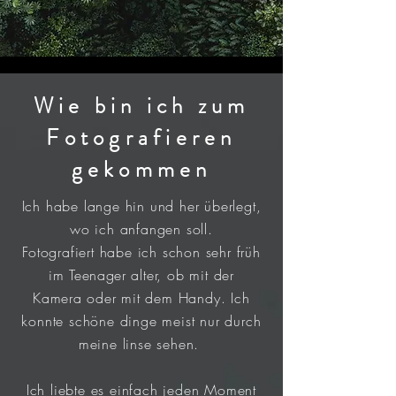
Wie bin ich zum
Fotografieren
gekommen
Ich habe lange hin und her überlegt,
wo ich anfangen soll.
Fotografiert habe ich schon sehr früh
im
Teenager
alter, ob mit der
Kamera
oder mit dem Handy. Ich
konnte schöne dinge meist nur durch
meine linse sehen.
Ich liebte es einfach jeden Moment