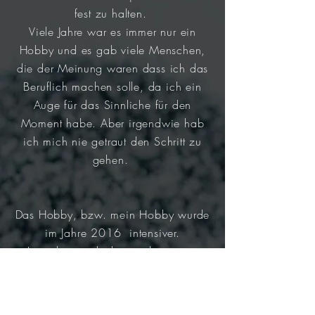
fest zu halten.
Viele
Jahre
war es immer nur ein
Hobby und es gab viele Menschen,
die der
Meinung
waren dass ich das
Beruflich machen solle, da ich ein
Auge
für das Sinnliche für den
Moment habe. Aber irgendwie hab
ich mich nie getraut den Schritt zu
gehen.
Das Hobby, bzw. mein Hobby wurde
im Jahre 2016 intensiver.
Lag aber auch daran, dass mein
Sohn Max das licht der Welt
erblickte.
Meine Güte meine Kamera glühte ;o)