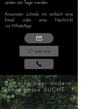
später am Tage werden.
Ansonsten schreib mir einfach eine
Email oder eine Nachricht
via
WhatsApp
Let’s chat
Der eine oder andere
kennt meine SUCHT
:o#