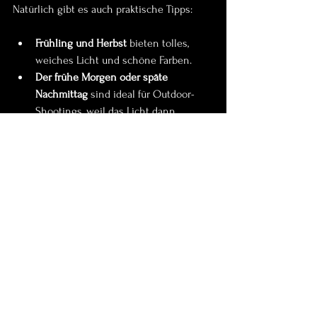
Natürlich gibt es auch praktische Tipps:
Frühling und Herbst
 bieten tolles, 
weiches Licht und schöne Farben.
Der frühe Morgen oder späte 
Nachmittag
 sind ideal für Outdoor-
Shootings, weil das Licht dann 
besonders warm und sanft ist.
Wenn die Kinder gut gelaunt und 
ausgeschlafen sind
, klappt alles viel 
besser.
Und keine Sorge, ich begleite Euch so, dass 
auch die Kleinsten Spaß haben und sich 
wohlfühlen. So entstehen Fotos, die Ihr für 
immer lieben werdet.
Ich hoffe, ich konnte Dir einen kleinen 